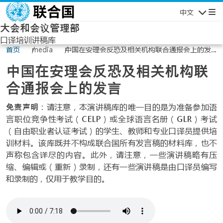
跳转到主要内容
中文
导航
大会和会议管理部
口译培训讲稿库
首页
media
中国在安理会反恐及相关机构联合通报会上的发
言
中国在安理会反恐及相关机构联
合通报会上的发言
免责声明
：请注意，本演讲稿库的唯一目的是为准备参加语
言职位竞争性考试（CELP）或全球语言名册（GLR）考试
（自由职业者认证考试）的学生、教师和专业口译员提供培
训材料。该库既并不构成联合国所有发言稿的材料库，也不
声称包含详尽的内容。此外，请注意，一些演讲稿略有压
缩、编辑或（重新）录制，还有一些演讲稿是由口译员编写
和录制的，仅用于教学目的。